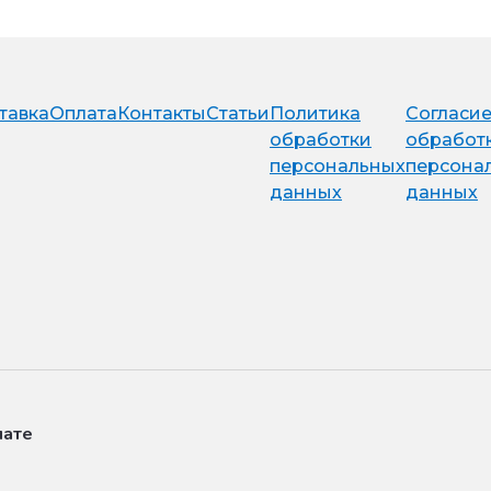
тавка
Оплата
Контакты
Статьи
Политика
Согласие
обработки
обработ
персональных
персона
данных
данных
лате