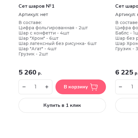
Сет шаров №1
Сет шар
Артикул:
нет
Артикул:
В составе:
В составе
Цифра фольгированная - 2шт
Цифра фо
Шар с конфетти - 4шт
Баблс - 1
Шар "Хром" - 6шт
Шар без р
Шар латексный без рисунка- 6шт
Шар Хром
Шар "Агат" - 4шт
Грузик - 
Грузик - 2шт
5 260
6 225
р.
р
В корзину
Купить в 1 клик