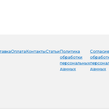
тавка
Оплата
Контакты
Статьи
Политика
Согласие
обработки
обработ
персональных
персона
данных
данных