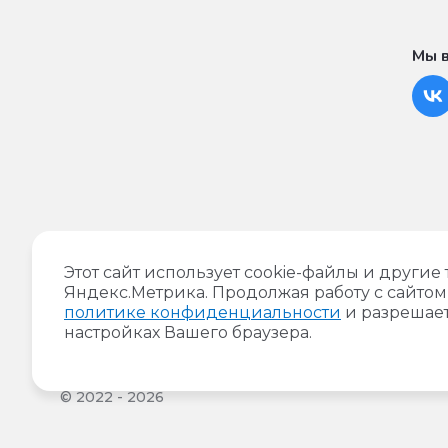
Мы в
Доставка шаров и праздничное
Этот сайт использует cookie-файлы и другие
оформление в Чите!
Яндекс.Метрика. Продолжая работу с сайтом
политике конфиденциальности
и разрешает
Установить как приложение
настройках Вашего браузера.
© 2022 - 2026