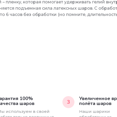
 – пленку, которая помогает удерживать гелий вну
аняется подъемная сила латексных шаров. С обрабо
есто 6 часов без обработки (но помните, длительнос
арантия 100%
Увеличенное в
3
ачества шаров
полёта шаров
ы используем в своей
Наши шарики
аботе только воздушные
обработанным