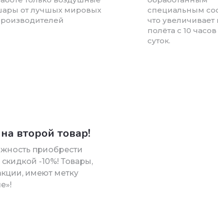
ары от лучшых мировых
специальным сос
роизводителей
что увеличивает
полёта с 10 часов
суток.
на второй товар!
ожность приобрести
 скидкой -10%! Товары,
акции, имеют метку
е»!