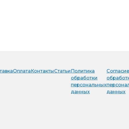
тавка
Оплата
Контакты
Статьи
Политика
Согласие
обработки
обработ
персональных
персона
данных
данных