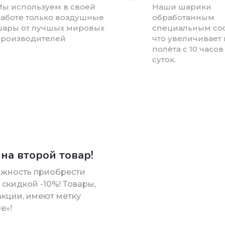
ы используем в своей
Наши шарики
аботе только воздушные
обработанным
ары от лучшых мировых
специальным сос
роизводителей
что увеличивает
полёта с 10 часов
суток.
на второй товар!
ожность приобрести
 скидкой -10%! Товары,
акции, имеют метку
е»!