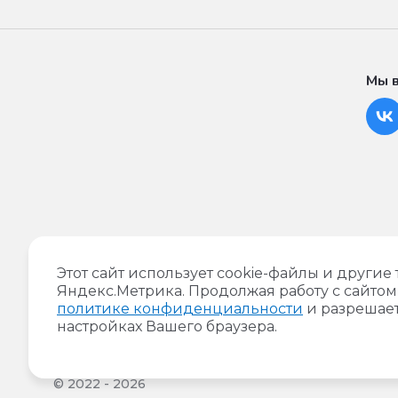
Мы в
Доставка шаров и праздничное
Этот сайт использует cookie-файлы и другие
оформление в Чите!
Яндекс.Метрика. Продолжая работу с сайтом
политике конфиденциальности
и разрешает
Установить как приложение
настройках Вашего браузера.
© 2022 - 2026